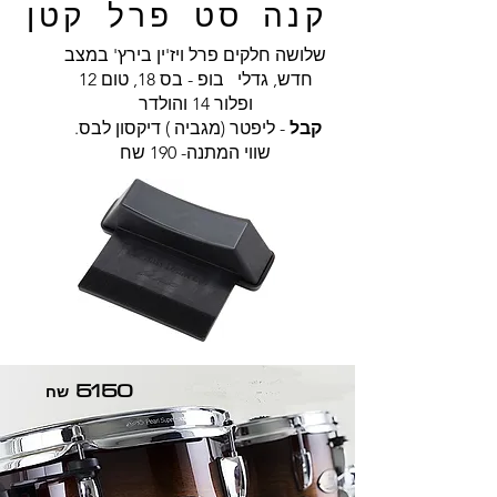
קנה סט פרל קטן
שלושה חלקים פרל ויז'ין בירץ' במצב
חדש, גדלי בופ - בס 18, טום 12
ופלור 14 והולדר
קבל
- ליפטר (מגביה ) דיקסון לבס
.
שווי המתנה- 190 שח
5150
שח