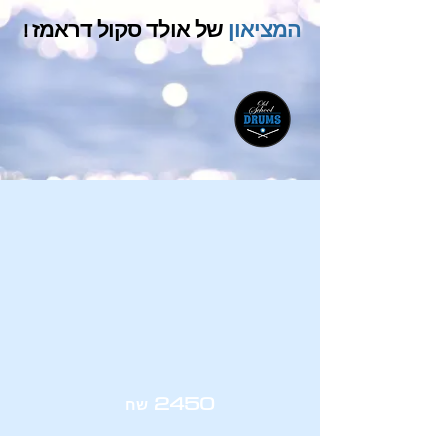
המציאון
של אולד סקול דראמז !
2450
שח