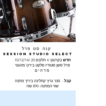
קנה סט פרל
Session Studio Select
בקרטון! 4 חלקים 20 /10/12/14
חדש
פרל סשן סטודיו סלקט בירץ\ מהגוני
מ ד ה י ם
קבל
- סנר גרץ' קתלינה בירץ' מתנה
שווי המתנה- 890 שח