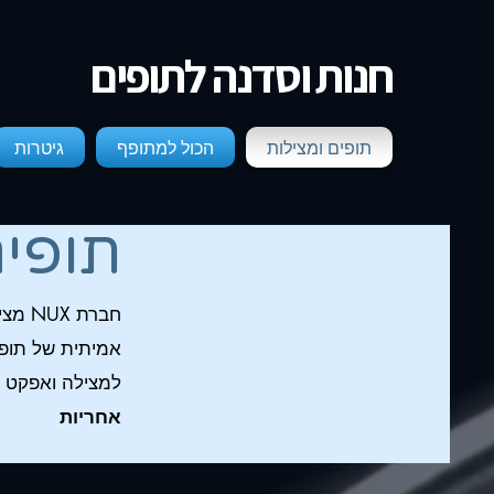
חנות וסדנה לתופים
תופים ומצילות
הכול למתופף
גיטרות
תופי
חברת NUX מציגה מערכות תופים מתקדמות ומאובזרות, עם
למצילה
ואפקט Reverb הם הסטנדרט, והכל ב
אחריות