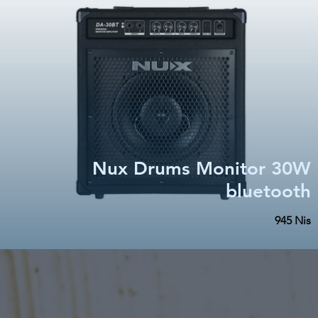
Nux Drums Monitor 30W
bluetooth
945 Nis