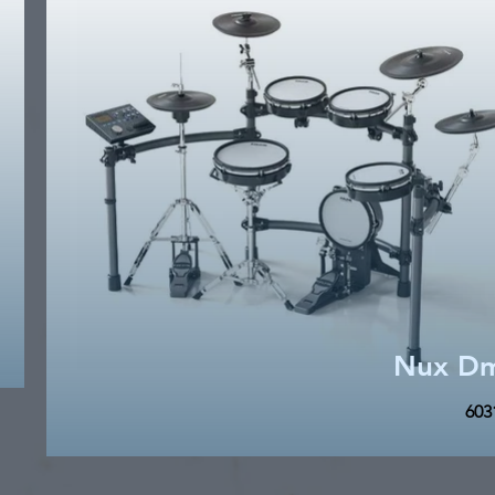
Nux D
603