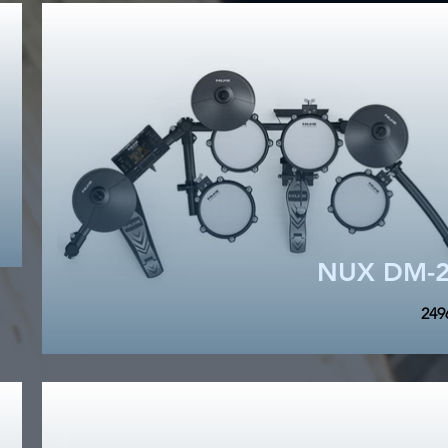
NUX DM-2
249