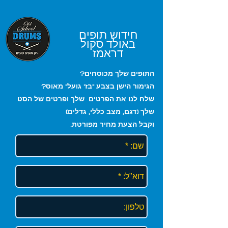
חידוש תופים
באולד סקול
דראמז
התופים שלך מכוסחים?
הגימור הישן בצבע "בז' גועל" מאוס?
שלח לנו את הפרטים שלך ופרטים של הסט
שלך (דגם, מצב כללי, גדלים)
וקבל הצעת מחיר מפורטת.